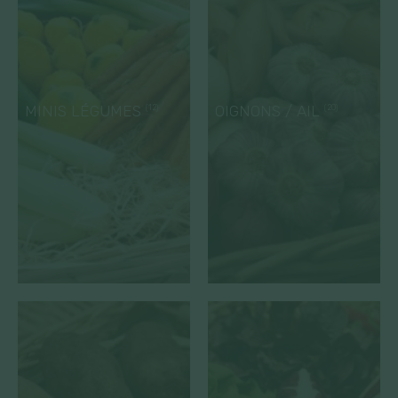
MINIS LÉGUMES
OIGNONS / AIL
(12)
(20)