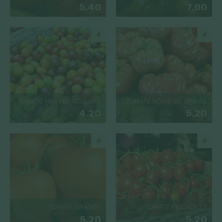
5.40
7.00
+
+
TOMATE MINI MULTICOLORE
TOMATE NOIRE DE CRIMÉE
4.20
5.20
+
+
TOMATE ORANGE
TOMATE PICCADILLY
5.20
5.20