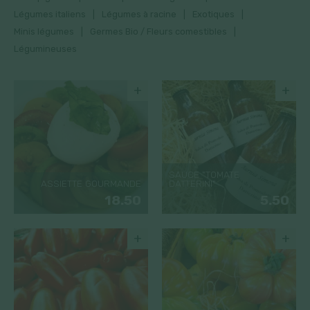
Légumes italiens
Légumes à racine
Exotiques
Minis légumes
Germes Bio / Fleurs comestibles
Légumineuses
+
+
SAUCE "TOMATE
ASSIETTE GOURMANDE
DATTERINI"
18.50
5.50
+
+