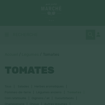
Accueil
/
Légumes
/ Tomates
TOMATES
Tous
Salades
Herbes aromatiques
Pommes-de-terre
Légumes anciens
Tomates
Coin ratatouille
Oignons / ail
Cucurbitacés
Champignons
Choux
Autres légumes