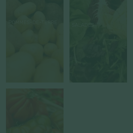
POMMES-DE-TERRE
SALADES
(19)
(10)