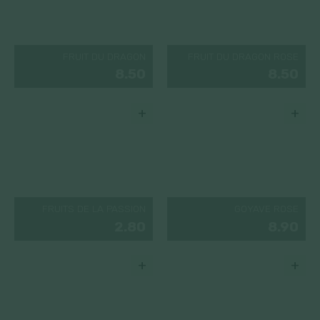
FRUIT DU DRAGON
FRUIT DU DRAGON ROSE
8.50
8.50
+
+
FRUITS DE LA PASSION
GOYAVE ROSE
2.80
8.90
+
+