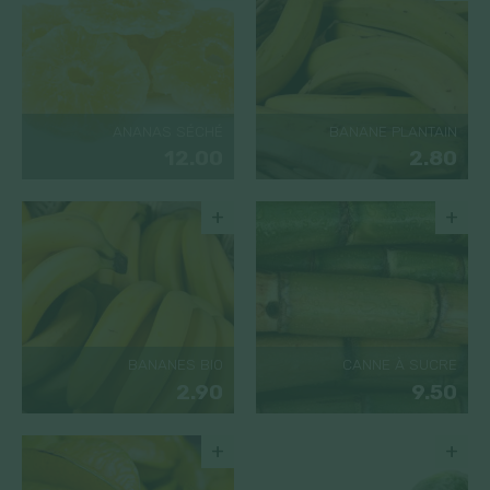
ANANAS SÉCHÉ
BANANE PLANTAIN
12.00
2.80
+
+
BANANES BIO
CANNE À SUCRE
2.90
9.50
+
+