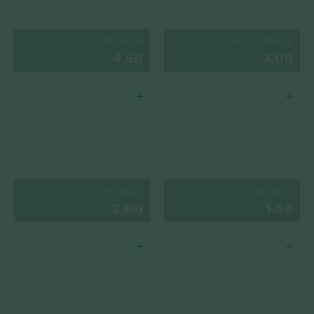
GRENADE
GRENADILLE DOUCE
4.50
3.00
+
+
KIWI GOLD
KIWI VERT
2.00
1.50
+
+