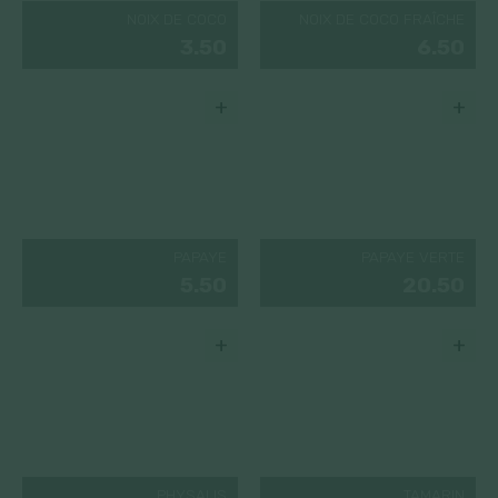
NOIX DE COCO
NOIX DE COCO FRAÎCHE
3.50
6.50
+
+
PAPAYE
PAPAYE VERTE
5.50
20.50
+
+
PHYSALIS
TAMARIN