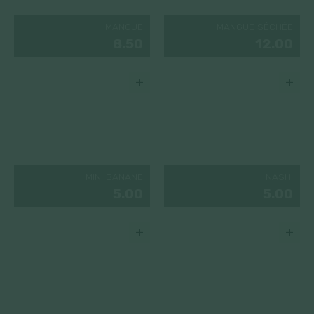
MANGUE
MANGUE SÉCHÉE
8.50
12.00
+
+
MINI BANANE
NASHI
5.00
5.00
+
+