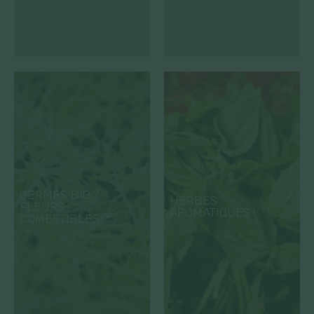
GERMES BIO /
HERBES
FLEURS
AROMATIQUES
(20)
COMESTIBLES
(15)