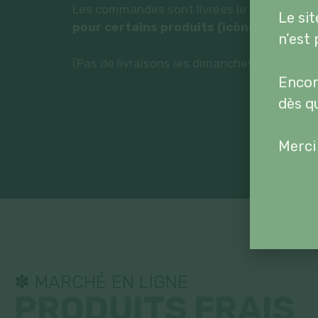
Les commandes sont livrées le lendemain 
Le si
pour certains produits (icône 48h).
n’est 
(Pas de livraisons les dimanches et les jeud
Encor
dès q
Merci
✽ MARCHÉ EN LIGNE
PRODUITS FRAIS