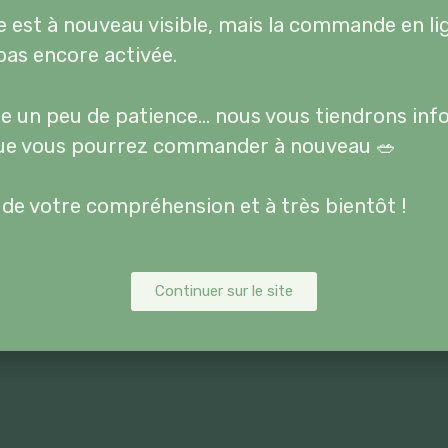
100.- D
ou dans
un délai de 48h
te est à nouveau visible, mais la commande en li
LIVRAISON GRATUI
pas encore activée.
Les frais de livraison sont
i)
partir de CHF100.-
e un peu de patience… nous vous tiendrons in
ue vous pourrez commander à nouveau 🥗
Les tarifs incluent tous la 
 de votre compréhension et à très bientôt !
Continuer sur le site