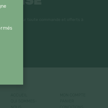
ÉPENSÉ
gne
TE
 de CHF10.- pour toute commande et offerts à
formés
TVA
ACCUEIL
MON COMPTE
QUI SOMMES-
PANIER
NOUS
CONDITIONS