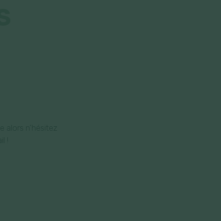
S
 alors n’hésitez
l !