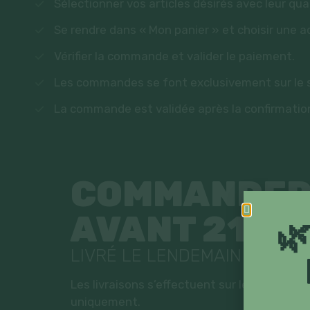
Sélectionner vos articles désirés avec leur qua
Se rendre dans « Mon panier » et choisir une ad
Vérifier la commande et valider le paiement.
Les commandes se font exclusivement sur le s
La commande est validée après la confirmatio
COMMANDE
AVANT 21H

LIVRÉ LE LENDEMAIN
Les livraisons s’effectuent sur le territoir
uniquement.