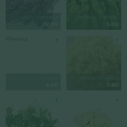
LAVANDE COMESTIBLE
PIMIENTOS DE PADRON
12.90
5.00
+
+
POLENTA
SEMOULE DE MANIOC
6.50
7.80
+
+