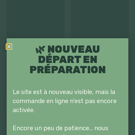
AUTRES LÉGUMES
CHAMPIGNONS
(31)
(7)
🌿 NOUVEAU
DÉPART EN
PRÉPARATION
Le site est à nouveau visible, mais la
commande en ligne n’est pas encore
activée.
Encore un peu de patience… nous