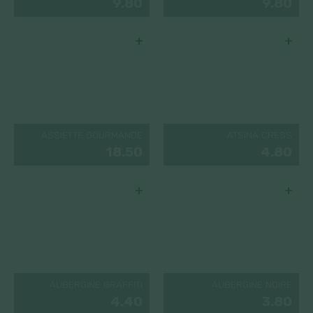
9.80
9.80
+
+
ASSIETTE GOURMANDE
ATSINA CRESS
18.50
4.80
+
+
AUBERGINE GRAFFITI
AUBERGINE NOIRE
4.40
3.80