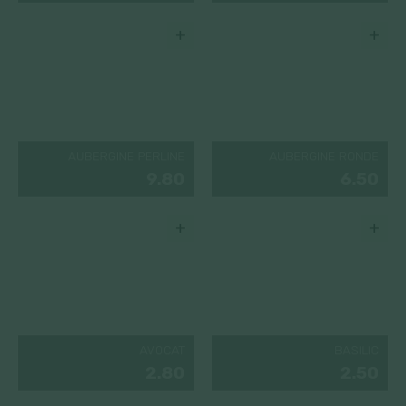
+
+
AUBERGINE PERLINE
AUBERGINE RONDE
9.80
6.50
+
+
AVOCAT
BASILIC
2.80
2.50