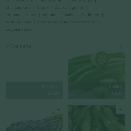
Coin ratatouille
Oignons / ail
Cucurbitacés
Champignons
Choux
Autres légumes
Légumes italiens
Légumes à racine
Exotiques
Minis légumes
Germes Bio / Fleurs comestibles
Légumineuses
+
+
BRAMATA
GOMBO
6.50
7.50
+
+