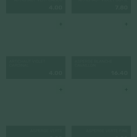
4.00
7.80
+
+
ARTICHAUT VIOLET
ASPERGE BLANCHE
CARDINAL
CAVAILLON
4.00
16.40
+
+
ASPERGE VERTE
ASPERGE VERTE FINE