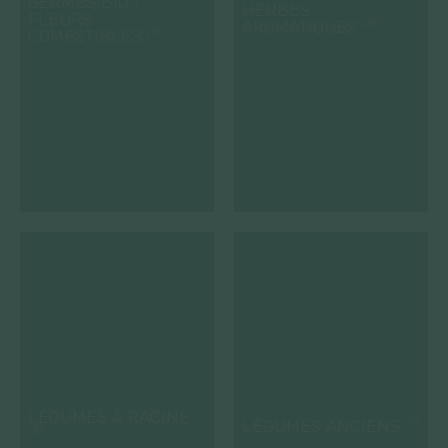
GERMES BIO /
HERBES
FLEURS
AROMATIQUES
(20)
COMESTIBLES
(15)
LÉGUMES À RACINE
LÉGUMES ANCIENS
(12)
(30)