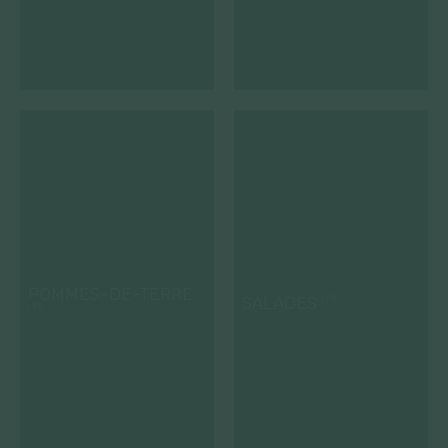
POMMES-DE-TERRE
SALADES
(19)
(10)