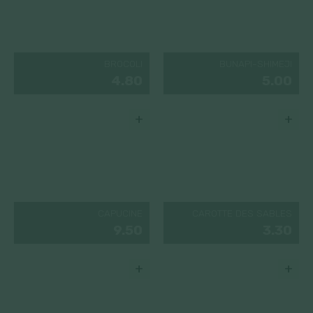
BROCOLI
BUNAPI-SHIMEJI
4.80
5.00
+
+
CAPUCINE
CAROTTE DES SABLES
9.50
3.30
+
+