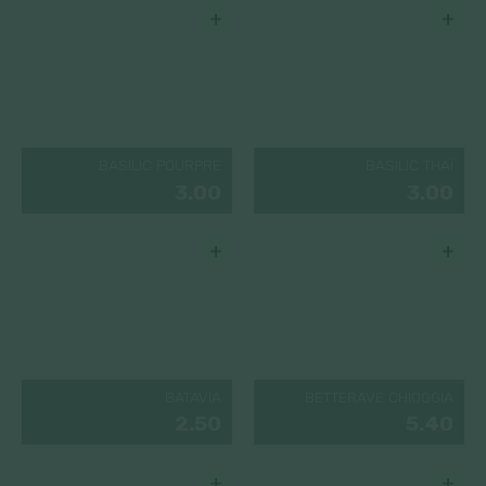
+
+
BASILIC POURPRE
BASILIC THAÏ
3.00
3.00
+
+
BATAVIA
BETTERAVE CHIOGGIA
2.50
5.40
+
+