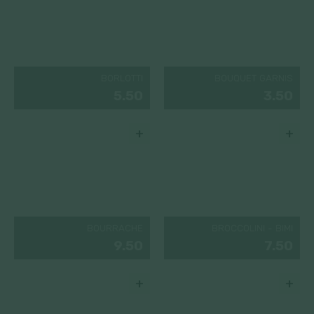
BORLOTTI
BOUQUET GARNIS
5.50
3.50
+
+
BOURRACHE
BROCCOLINI - BIMI
9.50
7.50
+
+