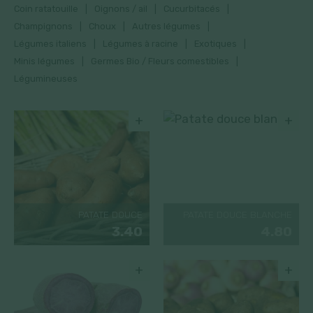
Coin ratatouille
Oignons / ail
Cucurbitacés
Champignons
Choux
Autres légumes
Légumes italiens
Légumes à racine
Exotiques
Minis légumes
Germes Bio / Fleurs comestibles
Légumineuses
+
+
PATATE DOUCE
PATATE DOUCE BLANCHE
3.40
4.80
+
+