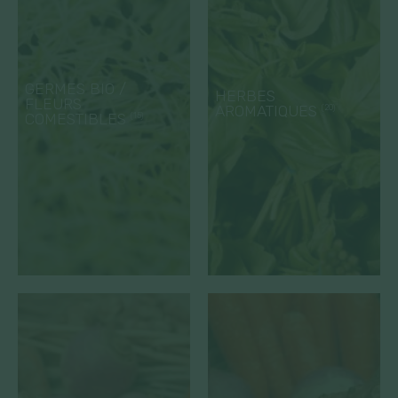
GERMES BIO /
HERBES
FLEURS
AROMATIQUES
(20)
COMESTIBLES
(15)