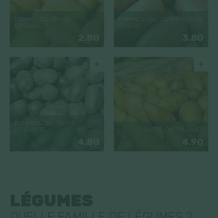
POMME-DE-TERRE
POMMES-DE-TERRE ROUGE
GRENAILLE
CHÉRIE
2.80
3.80
+
+
POMMES-DE-TERRE
VITELOTTE
RATTE DU TOUQUET
4.80
4.90
LÉGUMES
QUELLE FAMILLE DE LÉGUMES ?