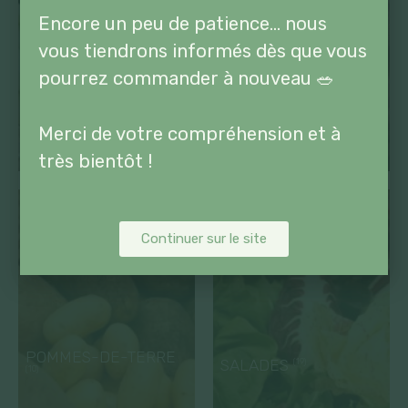
Encore un peu de patience… nous
vous tiendrons informés dès que vous
pourrez commander à nouveau 🥗
Merci de votre compréhension et à
très bientôt !
Continuer sur le site
POMMES-DE-TERRE
SALADES
(19)
(10)