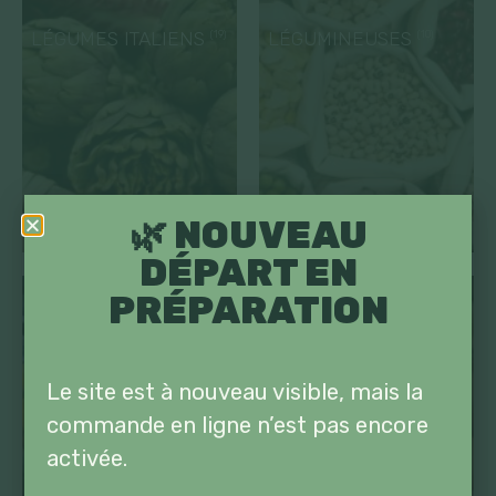
LÉGUMES ITALIENS
LÉGUMINEUSES
(19)
(10)
🌿 NOUVEAU
DÉPART EN
PRÉPARATION
Le site est à nouveau visible, mais la
commande en ligne n’est pas encore
activée.
MINIS LÉGUMES
OIGNONS / AIL
(12)
(20)