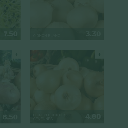
7.50
3.30
OIGNON BLANC
+
+
OIGNON DOUX DES
4.80
8.50
CÉVENNES