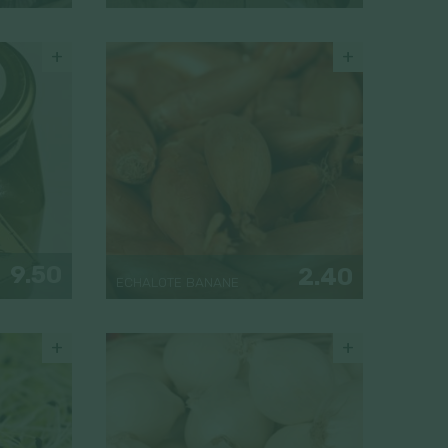
+
+
9.50
2.40
ECHALOTE BANANE
+
+