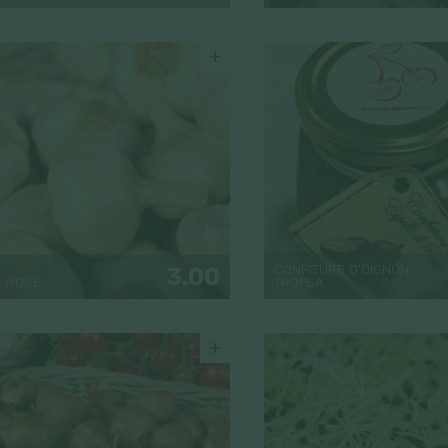
+
CONFITURE D'OIGNON
3.00
L ROSE
TROPEA
+