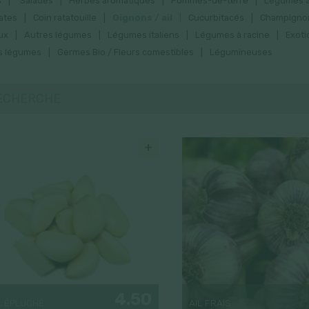
s
Salades
Herbes aromatiques
Pommes-de-terre
Légumes a
ates
Coin ratatouille
Oignons / ail
Cucurbitacés
Champigno
ux
Autres légumes
Légumes italiens
Légumes à racine
Exoti
s légumes
Germes Bio / Fleurs comestibles
Légumineuses
+
4.50
L ÉPLUCHÉ
AIL FRAIS