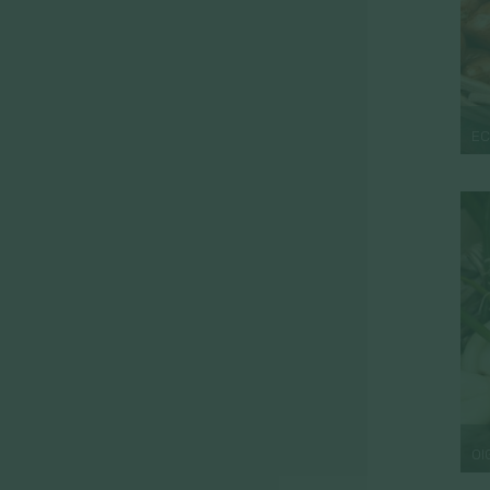
EC
OI