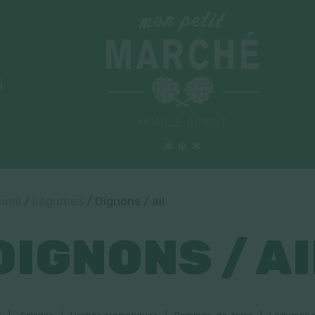
N
ueil
/
Légumes
/ Oignons / ail
OIGNONS / AI