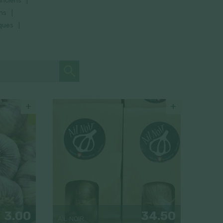
nciens
ns
ques
+
+
3.00
34.50
AIL NOIR